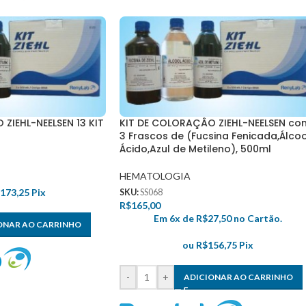
ZIEHL-NEELSEN 13 KIT
KIT DE COLORAÇÂO ZIEHL-NEELSEN co
3 Frascos de (Fucsina Fenicada,Álcoo
Ácido,Azul de Metileno), 500ml
HEMATOLOGIA
.173,25
Pix
SKU:
SS068
R$
165,00
Em 6x de
R$
27,50
no Cartão.
ONAR AO CARRINHO
ou
R$
156,75
Pix
-
+
ADICIONAR AO CARRINHO