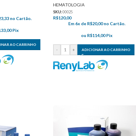
HEMATOLOGIA
SKU:
00025
R$
120,00
23,33
no Cartão.
Em 6x de
R$
20,00
no Cartão.
133,00
Pix
ou
R$
114,00
Pix
ONAR AO CARRINHO
-
+
ADICIONAR AO CARRINHO