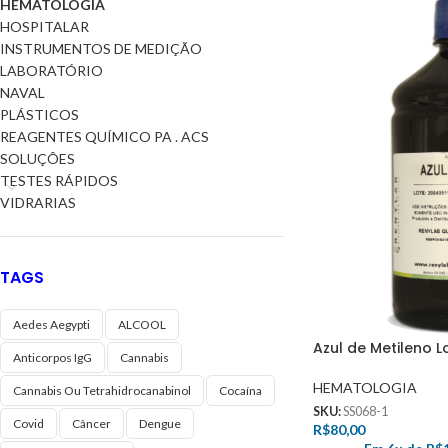
HEMATOLOGIA
HOSPITALAR
INSTRUMENTOS DE MEDIÇÃO
LABORATÓRIO
NAVAL
PLÁSTICOS
REAGENTES QUÍMICO PA . ACS
SOLUÇÔES
TESTES RÁPIDOS
VIDRARIAS
TAGS
Aedes Aegypti
ALCOOL
Azul de Metileno L
Anticorpos IgG
Cannabis
HEMATOLOGIA
Cannabis Ou Tetrahidrocanabinol
Cocaína
SKU:
SS068-1
Covid
Câncer
Dengue
R$
80,00