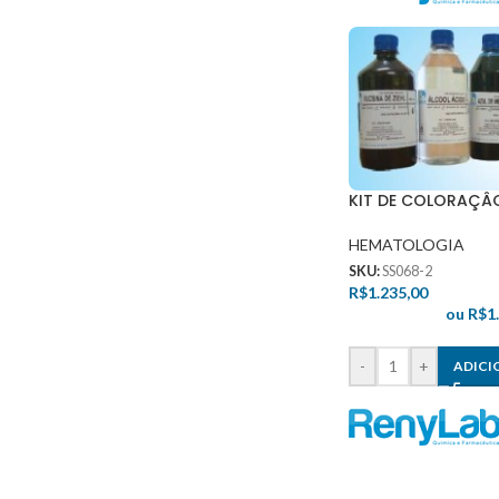
KIT DE COLORAÇÂO 
HEMATOLOGIA
SKU:
SS068-2
R$
1.235,00
ou
R$
1
-
+
ADICI