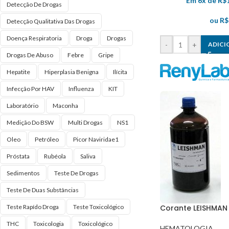
Em 6x de
R$
Detecção De Drogas
ou
R$
Detecção Qualitativa Das Drogas
Doença Respiratoria
Droga
Drogas
-
+
ADICI
Drogas De Abuso
Febre
Gripe
Hepatite
Hiperplasia Benigna
Ilícita
Infecção Por HAV
Influenza
KIT
Laboratório
Maconha
Medição Do BSW
Multi Drogas
NS1
Oleo
Petróleo
Picor Naviridae1
Próstata
Rubéola
Saliva
Sedimentos
Teste De Drogas
Teste De Duas Substâncias
Teste Rapído Droga
Teste Toxicológico
Corante LEISHMAN
THC
Toxicologia
Toxicológico
HEMATOLOGIA