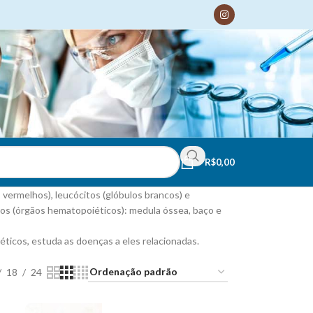
R$
0,00
vermelhos), leucócitos (glóbulos brancos) e
os (órgãos hematopoiéticos): medula óssea, baço e
icos, estuda as doenças a eles relacionadas.
18
24