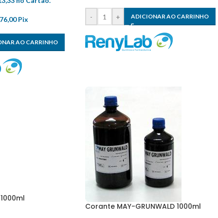
13,33
no Cartão.
-
+
ADICIONAR AO CARRINHO
76,00
Pix
ONAR AO CARRINHO
 1000ml
Corante MAY-GRUNWALD 1000ml