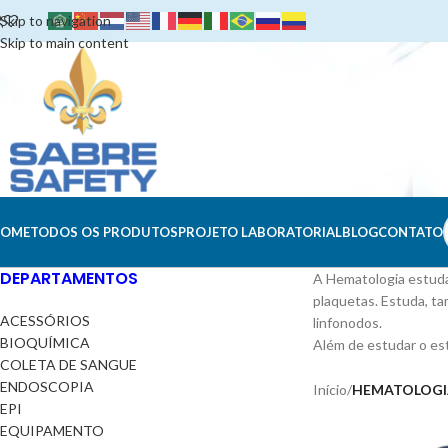
Skip to navigation
Skip to main content
OME
TODOS OS PRODUTOS
PROJETO LABORATORIAL
BLOG
CONTATO
DEPARTAMENTOS
A Hematologia estuda,
plaquetas. Estuda, t
ACESSÓRIOS
linfonodos.
BIOQUÍMICA
Além de estudar o es
COLETA DE SANGUE
ENDOSCOPIA
Início
/
HEMATOLOGI
EPI
EQUIPAMENTO