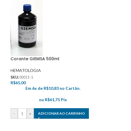
Corante GIEMSA 500ml
HEMATOLOGIA
SKU:
00011-1
R$
65,00
Em 6x de
R$
10,83
no Cartão.
ou
R$
61,75
Pix
-
+
ADICIONAR AO CARRINHO