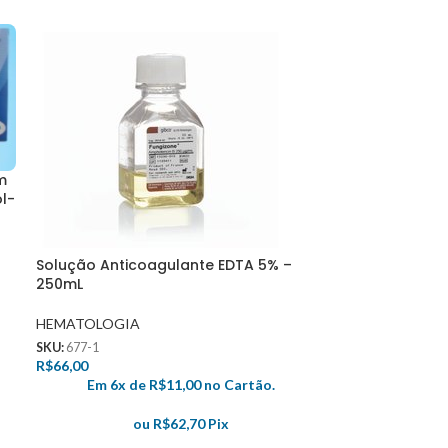
m
l-
Solução Anticoagulante EDTA 5% –
250mL
HEMATOLOGIA
SKU:
677-1
R$
66,00
Em 6x de
R$
11,00
no Cartão.
ou
R$
62,70
Pix