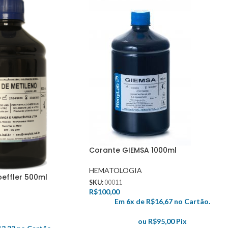
Corante GIEMSA 1000ml
HEMATOLOGIA
oeffler 500ml
SKU:
00011
R$
100,00
Em 6x de
R$
16,67
no Cartão.
ou
R$
95,00
Pix