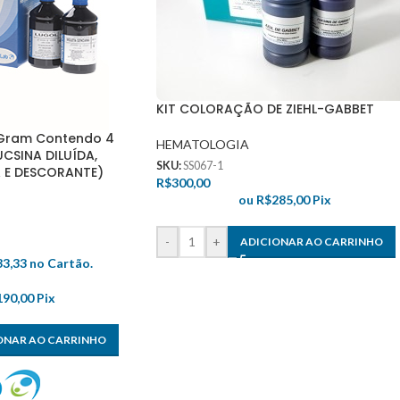
KIT COLORAÇÃO DE ZIEHL-GABBET
 Gram Contendo 4
HEMATOLOGIA
UCSINA DILUÍDA,
SKU:
SS067-1
 E DESCORANTE)
R$
300,00
ou
R$
285,00
Pix
-
+
ADICIONAR AO CARRINHO
33,33
no Cartão.
190,00
Pix
ONAR AO CARRINHO