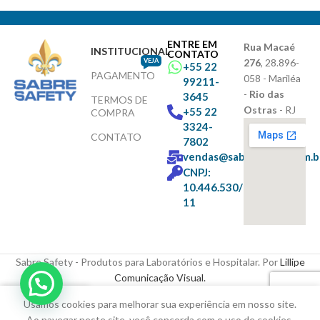
ENTRE EM
Rua Macaé
INSTITUCIONAL
CONTATO
VEJA
276
, 28.896-
+55 22
PAGAMENTO
058 - Mariléa
99211-
-
Rio das
3645
TERMOS DE
Ostras
- RJ
+55 22
COMPRA
3324-
CONTATO
7802
vendas@sabresafety.com.b
CNPJ:
10.446.530/0001-
11
Sabre Safety - Produtos para Laboratórios e Hospitalar. Por
Lillipe
Comunicação Visual.
Usamos cookies para melhorar sua experiência em nosso site.
Loja
Barra Lateral
Lista de Desejos
Carrinho
Minha conta
Ao navegar neste site, você concorda com o uso de cookies.