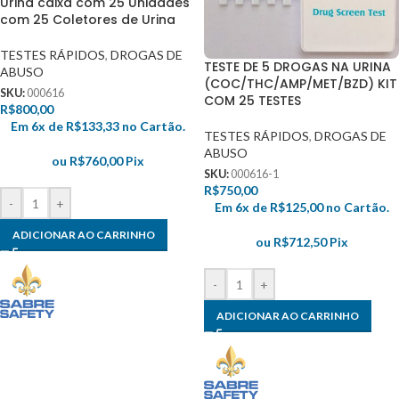
Urina caixa com 25 Unidades
com 25 Coletores de Urina
TESTES RÁPIDOS
,
DROGAS DE
TESTE DE 5 DROGAS NA URINA
ABUSO
(COC/THC/AMP/MET/BZD) KIT
SKU:
000616
COM 25 TESTES
R$
800,00
Em 6x de
R$
133,33
no Cartão.
TESTES RÁPIDOS
,
DROGAS DE
ABUSO
ou
R$
760,00
Pix
SKU:
000616-1
R$
750,00
-
+
Em 6x de
R$
125,00
no Cartão.
ADICIONAR AO CARRINHO
ou
R$
712,50
Pix
-
+
ADICIONAR AO CARRINHO