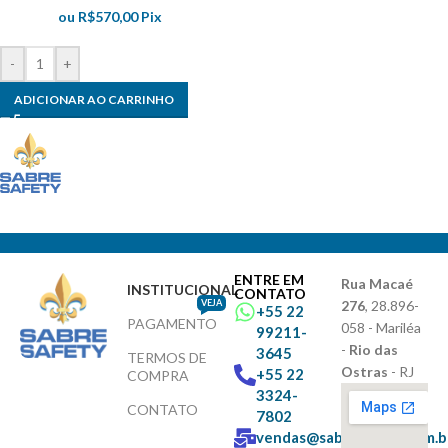
ou
R$
570,00
Pix
-
+
ADICIONAR AO CARRINHO
ENTRE EM
Rua Macaé
INSTITUCIONAL
CONTATO
VEJA
276
, 28.896-
+55 22
PAGAMENTO
058 - Mariléa
99211-
-
Rio das
3645
TERMOS DE
Ostras
- RJ
+55 22
COMPRA
3324-
CONTATO
7802
vendas@sabresafety.com.b