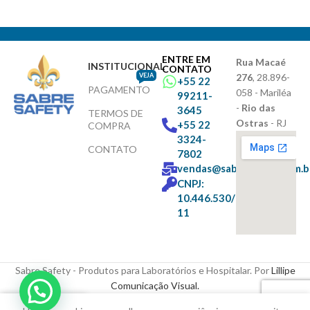
ENTRE EM
Rua Macaé
INSTITUCIONAL
CONTATO
VEJA
276
, 28.896-
+55 22
PAGAMENTO
058 - Mariléa
99211-
-
Rio das
3645
TERMOS DE
Ostras
- RJ
+55 22
COMPRA
3324-
CONTATO
7802
vendas@sabresafety.com.b
CNPJ:
10.446.530/0001-
11
Sabre Safety - Produtos para Laboratórios e Hospitalar. Por
Lillipe
Comunicação Visual.