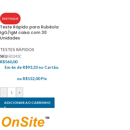
DESTAQUE
Teste Rápido para Rubéola
IgG/IgM caixa com 30
Unidades
TESTES RÁPIDOS
SKU:
R0243C
R$
560,00
Em 6x de
R$
93,33
no Cartão.
ou
R$
532,00
Pix
-
+
ADICIONAR AO CARRINHO