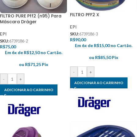
FILTRO PFF2 X
FILTRO PURE Pff2 (n95) Para
Máscara Dräger
EPI
EPI
SKU:
6739186-3
R$
90,00
SKU:
6739186-2
Em 6x de
R$
15,00
no Cartão.
R$
75,00
Em 6x de
R$
12,50
no Cartão.
ou
R$
85,50
Pix
ou
R$
71,25
Pix
-
+
-
+
ADICIONAR AO CARRINHO
ADICIONAR AO CARRINHO