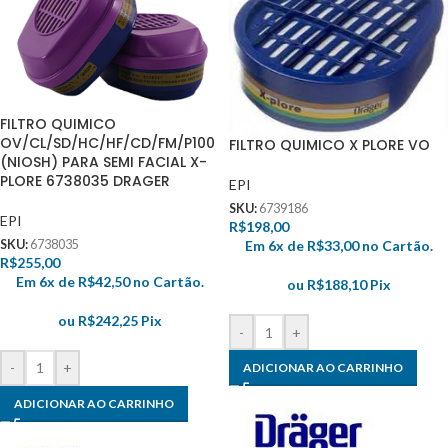
FILTRO QUIMICO
OV/CL/SD/HC/HF/CD/FM/P100
FILTRO QUIMICO X PLORE VO
(NIOSH) PARA SEMI FACIAL X-
PLORE 6738035 DRAGER
EPI
SKU:
6739186
EPI
R$
198,00
SKU:
6738035
Em 6x de
R$
33,00
no Cartão.
R$
255,00
Em 6x de
R$
42,50
no Cartão.
ou
R$
188,10
Pix
ou
R$
242,25
Pix
-
+
-
+
ADICIONAR AO CARRINHO
ADICIONAR AO CARRINHO