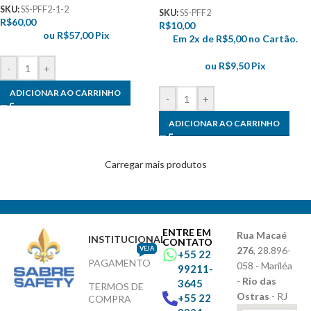
SKU:
SS-PFF2-1-2
SKU:
SS-PFF2
R$
60,00
R$
10,00
ou
R$
57,00
Pix
Em 2x de
R$
5,00
no Cartão.
ou
R$
9,50
Pix
-
+
ADICIONAR AO CARRINHO
-
+
ADICIONAR AO CARRINHO
Carregar mais produtos
ENTRE EM
Rua Macaé
INSTITUCIONAL
CONTATO
VEJA
276
, 28.896-
+55 22
PAGAMENTO
058 - Mariléa
99211-
-
Rio das
3645
TERMOS DE
Ostras
- RJ
+55 22
COMPRA