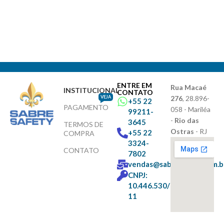
ENTRE EM
Rua Macaé
INSTITUCIONAL
CONTATO
VEJA
276
, 28.896-
+55 22
PAGAMENTO
058 - Mariléa
99211-
-
Rio das
3645
TERMOS DE
Ostras
- RJ
+55 22
COMPRA
3324-
CONTATO
7802
vendas@sabresafety.com.b
CNPJ:
10.446.530/0001-
11