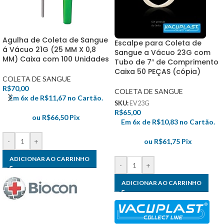
Agulha de Coleta de Sangue
Escalpe para Coleta de
á Vácuo 21G (25 MM X 0,8
Sangue a Vácuo 23G com
MM) Caixa com 100 Unidades
Tubo de 7″ de Comprimento
Caixa 50 PEÇAS (cópia)
COLETA DE SANGUE
R$
70,00
COLETA DE SANGUE
Em 6x de
R$
11,67
no Cartão.
SKU:
EV23G
R$
65,00
ou
R$
66,50
Pix
Em 6x de
R$
10,83
no Cartão.
-
+
ou
R$
61,75
Pix
ADICIONAR AO CARRINHO
-
+
ADICIONAR AO CARRINHO