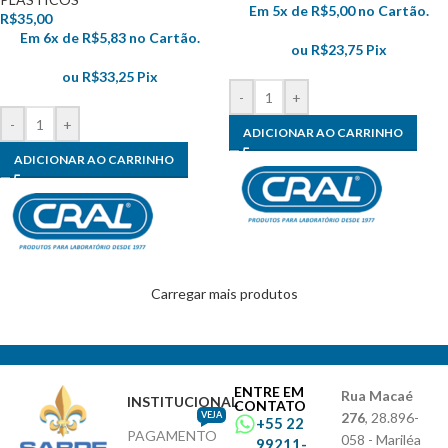
Em 5x de
R$
5,00
no Cartão.
R$
35,00
Em 6x de
R$
5,83
no Cartão.
ou
R$
23,75
Pix
ou
R$
33,25
Pix
-
+
-
+
ADICIONAR AO CARRINHO
ADICIONAR AO CARRINHO
Carregar mais produtos
ENTRE EM
Rua Macaé
INSTITUCIONAL
CONTATO
VEJA
276
, 28.896-
+55 22
PAGAMENTO
058 - Mariléa
99211-