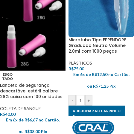
Microtubo Tipo EPPENDORF
Graduado Neutro Volume
2,0ml com 1000 peças
PLÁSTICOS
R$
75,00
Em 6x de
R$
12,50
no Cartão.
ESGO
TADO
Lanceta de Segurança
ou
R$
71,25
Pix
descartável estéril calibre
28G caixa com 100 unidades
-
+
COLETA DE SANGUE
ADICIONAR AO CARRINHO
R$
40,00
Em 6x de
R$
6,67
no Cartão.
ou
R$
38,00
Pix