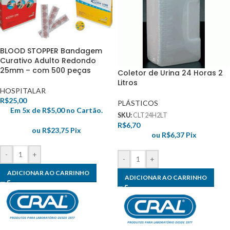
BLOOD STOPPER Bandagem
Curativo Adulto Redondo
25mm – com 500 peças
Coletor de Urina 24 Horas 2
Litros
HOSPITALAR
R$
25,00
PLÁSTICOS
Em 5x de
R$
5,00
no Cartão.
SKU:
CLT24H2LT
R$
6,70
ou
R$
23,75
Pix
ou
R$
6,37
Pix
-
+
-
+
ADICIONAR AO CARRINHO
ADICIONAR AO CARRINHO