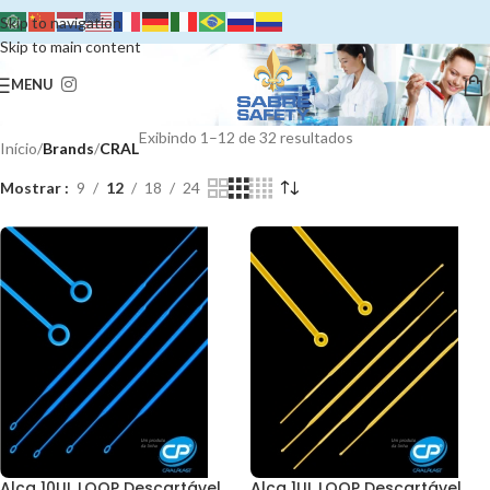
Skip to navigation
Skip to main content
MENU
Exibindo 1–12 de 32 resultados
Início
/
Brands
/
CRAL
Mostrar
9
12
18
24
Alça 10UL LOOP Descartável
Alça 1UL LOOP Descartável