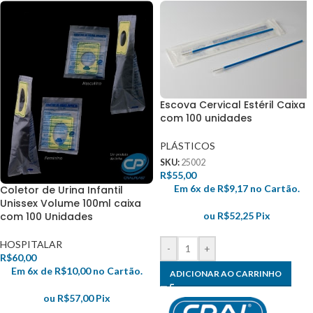
Escova Cervical Estéril Caixa
com 100 unidades
PLÁSTICOS
SKU:
25002
R$
55,00
Em 6x de
R$
9,17
no Cartão.
Coletor de Urina Infantil
Unissex Volume 100ml caixa
ou
R$
52,25
Pix
com 100 Unidades
HOSPITALAR
-
+
R$
60,00
Em 6x de
R$
10,00
no Cartão.
ADICIONAR AO CARRINHO
ou
R$
57,00
Pix