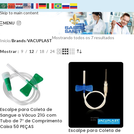
Skip to navigation
Skip to main content
MENU
Mostrando todos os 7 resultados
Início
/
Brands
/
VACUPLAST
Mostrar
9
12
18
24
Escalpe para Coleta de
Sangue a Vácuo 21G com
Tubo de 7″ de Comprimento
Caixa 50 PEÇAS
Escalpe para Coleta de