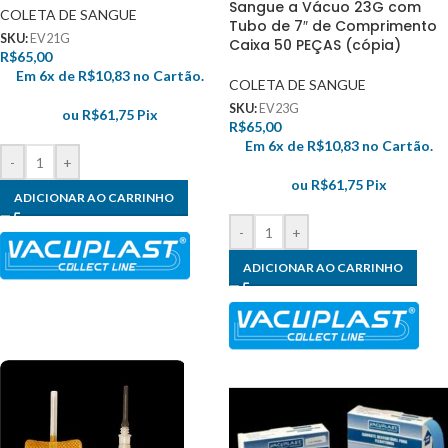
Sangue a Vácuo 23G com
COLETA DE SANGUE
Tubo de 7″ de Comprimento
SKU:
EV21G
Caixa 50 PEÇAS (cópia)
R$
65,00
Em 6x de
R$
10,83
no Cartão.
COLETA DE SANGUE
SKU:
EV23G
ou
R$
61,75
Pix
R$
65,00
Em 6x de
R$
10,83
no Cartão.
-
+
ou
R$
61,75
Pix
ADICIONAR AO CARRINHO
-
+
ADICIONAR AO CARRINHO