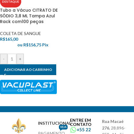
DESTAQUE
Tubo a Vácuo CITRATO DE
SÓDIO 3,8 ML Tampa Azul
Rack com100 peças
COLETA DE SANGUE
R$
165,00
ou
R$
156,75
Pix
-
+
ADICIONAR AO CARRINHO
ENTRE EM
Rua Macaé
INSTITUCIONAL
CONTATO
VEJA
276
, 28.896-
+55 22
PAGAMENTO