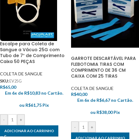
Escalpe para Coleta de
Sangue a Vácuo 25G com
Tubo de 7″ de Comprimento
GARROTE DESCARTÁVEL PARA
Caixa 50 PEÇAS
FLEBOTOMIA TIRAS COM
COMPRIMENTO DE 36 CM
COLETA DE SANGUE
CAIXA COM 25 TIRAS
SKU:
EV25G
R$
65,00
COLETA DE SANGUE
Em 6x de
R$
10,83
no Cartão.
R$
40,00
Em 6x de
R$
6,67
no Cartão.
ou
R$
61,75
Pix
ou
R$
38,00
Pix
-
+
-
+
ADICIONAR AO CARRINHO
ADICIONAR AO CARRINHO