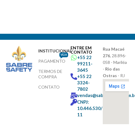
ENTRE EM
Rua Macaé
INSTITUCIONAL
CONTATO
VEJA
276
, 28.896-
+55 22
PAGAMENTO
058 - Mariléa
99211-
-
Rio das
3645
TERMOS DE
Ostras
- RJ
+55 22
COMPRA
3324-
CONTATO
7802
vendas@sabresafety.com.b
CNPJ:
10.446.530/0001-
11