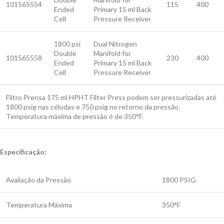
101565554
115
400
Ended
Primary 15 ml Back
Cell
Pressure Receiver
1800 psi
Dual Nitrogen
Double
Manifold for
101565558
230
400
Ended
Primary 15 ml Back
Cell
Pressure Receiver
Filtro Prensa 175 ml HPHT Filter Press podem ser pressurizadas até
1800 psig nas céludas e 750 psig no retorno da pressão.
Temperatura máxima de pressão é de 350°F.
Especificação:
Avaliação da Pressão
1800 PSIG
Temperatura Máxima
350°F