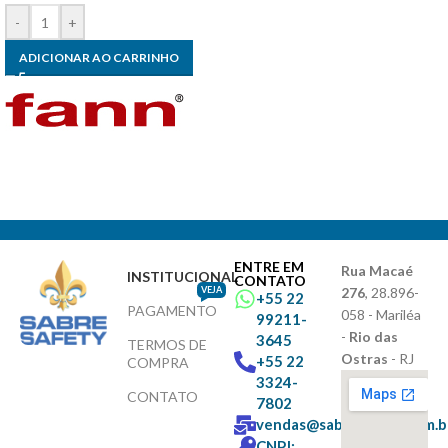
-
+
ADICIONAR AO CARRINHO
ENTRE EM
Rua Macaé
INSTITUCIONAL
CONTATO
VEJA
276
, 28.896-
+55 22
PAGAMENTO
058 - Mariléa
99211-
-
Rio das
3645
TERMOS DE
Ostras
- RJ
+55 22
COMPRA
3324-
CONTATO
7802
vendas@sabresafety.com.b
CNPJ: