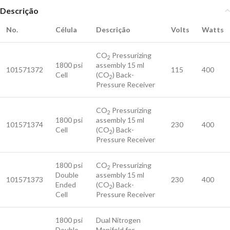
Descrição
No.
Célula
Descrição
Volts
Watts
CO
Pressurizing
2
1800 psi
assembly 15 ml
101571372
115
400
Cell
(CO
) Back-
2
Pressure Receiver
CO
Pressurizing
2
1800 psi
assembly 15 ml
101571374
230
400
Cell
(CO
) Back-
2
Pressure Receiver
1800 psi
CO
Pressurizing
2
Double
assembly 15 ml
101571373
230
400
Ended
(CO
) Back-
2
Cell
Pressure Receiver
1800 psi
Dual Nitrogen
Double
Manifold for