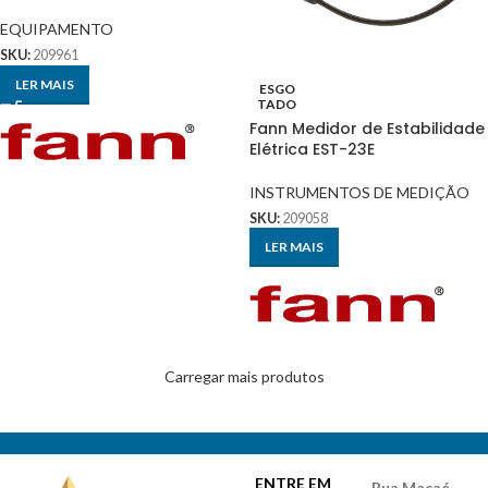
EQUIPAMENTO
SKU:
209961
LER MAIS
ESGO
TADO
Fann Medidor de Estabilidade
Elétrica EST-23E
INSTRUMENTOS DE MEDIÇÃO
SKU:
209058
LER MAIS
Carregar mais produtos
ENTRE EM
Rua Macaé