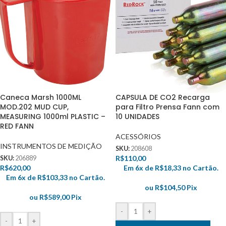
Caneca Marsh 1000ML
CAPSULA DE CO2 Recarga
MOD.202 MUD CUP,
para Filtro Prensa Fann com
MEASURING 1000ml PLASTIC –
10 UNIDADES
RED FANN
ACESSÓRIOS
INSTRUMENTOS DE MEDIÇÃO
SKU:
208608
R$
110,00
SKU:
206889
R$
620,00
Em 6x de
R$
18,33
no Cartão.
Em 6x de
R$
103,33
no Cartão.
ou
R$
104,50
Pix
ou
R$
589,00
Pix
-
+
-
+