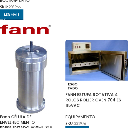
EQUIPAMENTO
SKU:
205966
LER MAIS
ESGO
TADO
FANN ESTUFA ROTATIVA 4
ROLOS ROLLER OVEN 704 ES
115VAC
Fann CÉLULA DE
EQUIPAMENTO
ENVELHECIMENTO
SKU:
331976
PRESSURIZADO 500ML, 316