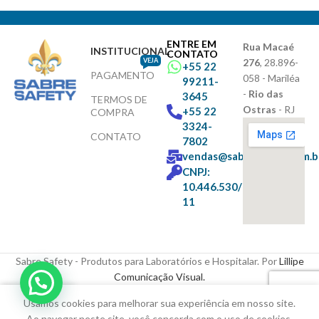
ENTRE EM
Rua Macaé
INSTITUCIONAL
CONTATO
VEJA
276
, 28.896-
+55 22
PAGAMENTO
058 - Mariléa
99211-
-
Rio das
3645
TERMOS DE
Ostras
- RJ
+55 22
COMPRA
3324-
CONTATO
7802
vendas@sabresafety.com.b
CNPJ:
10.446.530/0001-
11
Sabre Safety - Produtos para Laboratórios e Hospitalar. Por
Lillipe
Comunicação Visual.
Usamos cookies para melhorar sua experiência em nosso site.
ista de Desejos
Loja
Carrinho
Minha conta
Ao navegar neste site, você concorda com o uso de cookies.