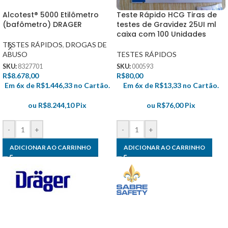
Alcotest® 5000 Etilômetro
Teste Rápido HCG Tiras de
(bafômetro) DRAGER
testes de Gravidez 25UI ml
caixa com 100 Unidades
TESTES RÁPIDOS
,
DROGAS DE
ABUSO
TESTES RÁPIDOS
SKU:
8327701
SKU:
000593
R$
8.678,00
R$
80,00
Em 6x de
R$
1.446,33
no Cartão.
Em 6x de
R$
13,33
no Cartão.
ou
R$
8.244,10
Pix
ou
R$
76,00
Pix
-
+
-
+
ADICIONAR AO CARRINHO
ADICIONAR AO CARRINHO