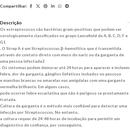
Compartilhar:
Descrição
Os estreptococos são bactérias gram-positivas que podem ser
sorologicamente classificados no grupo
Lancefield de A, B, C, D, F e
G1
. O Strep A é um Streptococcus β-hemolítico que é transmitida
através do
contato direto com muco do nariz ou da garganta de
uma pessoa infectada2
. Os sintomas podem demorar
até 24 horas para aparecer e incluem
febre, dor de garganta, gânglios linfáticos inchados no pescoço
e
manchas brancas ou amarelas nas amígdalas com uma garganta
vermelha brilhante. Em alguns casos,
pode ocorrer febre escarlatina que não é perigoso se prontamente
tratada.
Cultura de garganta é o método mais confiável para detectar uma
infecção por Streptococcus. No entanto,
a cultura requer de 24-48 horas de incubação para permitir um
diagnóstico de confiança, por conseguinte,