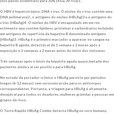
(nos países ocidentais) para 20% (Ásia, Áf rica)1 .
O HBV é hepatotrópico, DNA v írus. O núcleo do v írus contém uma
DNA polimerase2 , o antígeno do núcleo (HBcAg)3 e o antígeno do
v írus (HBeAg)4 . O núcleo do HBV é encapsulado em um rev
estimento que contém lipídeos, proteínas e carboidratos incluindo
um antígeno de superf ície da hepatite B denominado antígeno
(HBsAg)3 . HBsAg é o primeiro marcador a aparecer no sangue na
hepatite B aguda, detectáv el de 1 semana a 2 meses após a
exposição e 2 semanas a 2 meses antes do início dos sintomas.
Três semanas após o início da hepatite aguda quase metade dos
pacientes ainda v ai ser positiv o para HBsAg.
No estado de portador crônico o HBsAg persiste por períodos
longos (6-12 meses) sem soroconv ersão para os anticorpos
correspondentes. Portanto, a triagem para HBsAg é altamente
desejáv el para todos os doadores, mulheres grávidas e pessoas em
grupos de risco.
O Teste Rápido HBsAg Combo detecta HBsAg no soro humano,