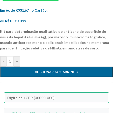
Em 6x de
R$
31,67
no Cartão.
ou
R$
180,50
Pix
Kit para determinação qualitativa do antígeno de superfície do
vírus da hepatite B (HBsAg), por método imunocromatográfico,
usando anticorpos mono e policlonais imobilizados na membrana
para identificação seletiva de HBsAg em amostras de soro.
-
+
ADICIONAR AO CARRINHO