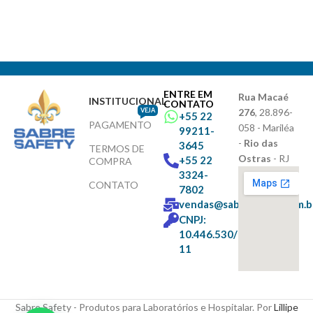
ENTRE EM
Rua Macaé
INSTITUCIONAL
CONTATO
VEJA
276
, 28.896-
+55 22
PAGAMENTO
058 - Mariléa
99211-
-
Rio das
3645
TERMOS DE
Ostras
- RJ
+55 22
COMPRA
3324-
CONTATO
7802
vendas@sabresafety.com.b
CNPJ:
10.446.530/0001-
11
Sabre Safety - Produtos para Laboratórios e Hospitalar. Por
Lillipe