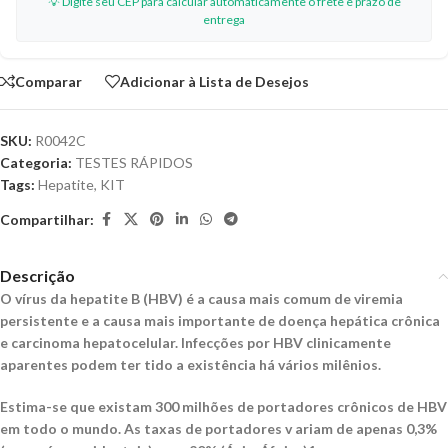
💡 Digite seu CEP para calcular automaticamente o frete e prazo de
entrega
Comparar
Adicionar à Lista de Desejos
SKU:
R0042C
Categoria:
TESTES RÁPIDOS
Tags:
Hepatite
,
KIT
Compartilhar:
Descrição
O vírus da hepatite B (HBV) é a causa mais comum de viremia
persistente e a causa mais importante de doença hepática crônica
e carcinoma hepatocelular. Infecções por HBV clinicamente
aparentes podem ter tido a existência há vários milênios.
Estima-se que existam 300 milhões de portadores crônicos de HBV
em todo o mundo. As taxas de portadores v ariam de apenas 0,3%