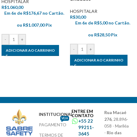
HOSPITALAR
R$
1.060,00
HOSPITALAR
Em 6x de
R$
176,67
no Cartão.
R$
30,00
Em 6x de
R$
5,00
no Cartão.
ou
R$
1.007,00
Pix
ou
R$
28,50
Pix
-
+
-
+
ADICIONAR AO CARRINHO
ADICIONAR AO CARRINHO
ENTRE EM
Rua Macaé
INSTITUCIONAL
CONTATO
VEJA
276
, 28.896-
+55 22
PAGAMENTO
058 - Mariléa
99211-
-
Rio das
3645
TERMOS DE