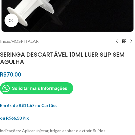
Clique para ampliar
Início
/
HOSPITALAR
SERINGA DESCARTÁVEL 10ML LUER SLIP SEM
AGULHA
R$
70,00
Solicitar mais Informações
Em 6x de
R$
11,67
no Cartão.
ou
R$
66,50
Pix
indicações: Aplicar, injetar, irrigar, aspirar e extrair fluídos.