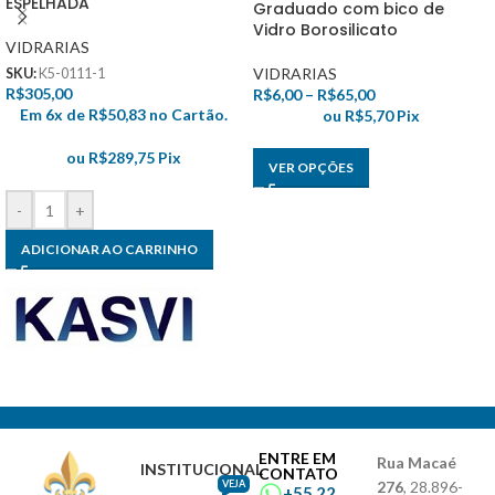
ESPELHADA
Graduado com bico de
Vidro Borosilicato
VIDRARIAS
VIDRARIAS
SKU:
K5-0111-1
R$
305,00
R$
6,00
–
R$
65,00
Em 6x de
R$
50,83
no Cartão.
ou
R$
5,70
Pix
ou
R$
289,75
Pix
VER OPÇÕES
-
+
ADICIONAR AO CARRINHO
ENTRE EM
Rua Macaé
INSTITUCIONAL
CONTATO
VEJA
276
, 28.896-
+55 22