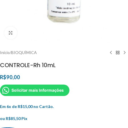
Clique para ampliar
Início
/
BIOQUÍMICA
CONTROLE-Rh 10mL
R$
90,00
Solicitar mais Informações
Em 6x de
R$
15,00
no Cartão.
ou
R$
85,50
Pix