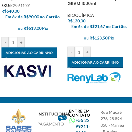
GRAM 1000ml
SKU:
K25-611001
R$
540,00
BIOQUÍMICA
Em 6x de
R$
90,00
no Cartão.
R$
130,00
Em 6x de
R$
21,67
no Cartão.
ou
R$
513,00
Pix
ou
R$
123,50
Pix
-
+
-
+
ADICIONAR AO CARRINHO
ADICIONAR AO CARRINHO
ENTRE EM
Rua Macaé
INSTITUCIONAL
CONTATO
VEJA
276
, 28.896-
+55 22
PAGAMENTO
058 - Mariléa
99211-
-
Rio das