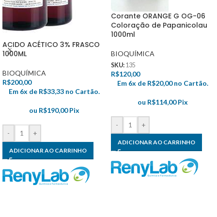
Corante ORANGE G OG-06
Coloração de Papanicolau
1000ml
ACIDO ACÉTICO 3% FRASCO
1000ML
BIOQUÍMICA
SKU:
135
BIOQUÍMICA
R$
120,00
R$
200,00
Em 6x de
R$
20,00
no Cartão.
Em 6x de
R$
33,33
no Cartão.
ou
R$
114,00
Pix
ou
R$
190,00
Pix
-
+
-
+
ADICIONAR AO CARRINHO
ADICIONAR AO CARRINHO