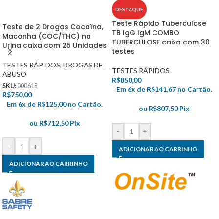
DESTAQUE
Teste Rápido Tuberculose
Teste de 2 Drogas Cocaína,
TB IgG IgM COMBO
Maconha (COC/THC) na
TUBERCULOSE caixa com 30
Urina caixa com 25 Unidades
testes
TESTES RÁPIDOS
,
DROGAS DE
TESTES RÁPIDOS
ABUSO
R$
850,00
SKU:
000615
Em 6x de
R$
141,67
no Cartão.
R$
750,00
Em 6x de
R$
125,00
no Cartão.
ou
R$
807,50
Pix
ou
R$
712,50
Pix
-
+
-
+
ADICIONAR AO CARRINHO
ADICIONAR AO CARRINHO