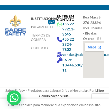
ENTRE EM
Rua Macaé
INSTITUCIONAL
CONTATO
VEJA
276
, 28.896-
+55 22
PAGAMENTO
058 - Mariléa
99211-
-
Rio das
3645
TERMOS DE
Ostras
- RJ
+55 22
COMPRA
3324-
CONTATO
7802
vendas@sabresafety.com.b
CNPJ:
10.446.530/0001-
11
Sabre Safety - Produtos para Laboratórios e Hospitalar. Por
Lillipe
Comunicação Visual.
Usamos cookies para melhorar sua experiência em nosso site.
ista de Desejos
Loja
Carrinho
Minha conta