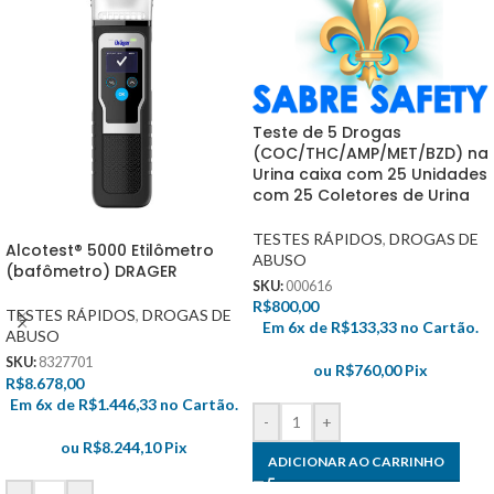
Teste de 5 Drogas
(COC/THC/AMP/MET/BZD) na
Urina caixa com 25 Unidades
com 25 Coletores de Urina
TESTES RÁPIDOS
,
DROGAS DE
Alcotest® 5000 Etilômetro
ABUSO
(bafômetro) DRAGER
SKU:
000616
R$
800,00
TESTES RÁPIDOS
,
DROGAS DE
Em 6x de
R$
133,33
no Cartão.
ABUSO
SKU:
8327701
ou
R$
760,00
Pix
R$
8.678,00
Em 6x de
R$
1.446,33
no Cartão.
-
+
ou
R$
8.244,10
Pix
ADICIONAR AO CARRINHO