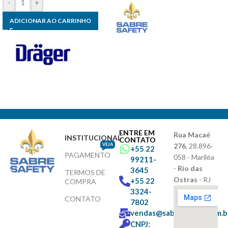
-
+
ADICIONAR AO CARRINHO
ENTRE EM
Rua Macaé
INSTITUCIONAL
CONTATO
VEJA
276
, 28.896-
+55 22
PAGAMENTO
058 - Mariléa
99211-
-
Rio das
3645
TERMOS DE
Ostras
- RJ
+55 22
COMPRA
3324-
CONTATO
7802
vendas@sabresafety.com.b
CNPJ: